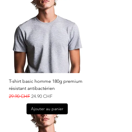
T-shirt basic homme 180g premium
résistant antibactérien
Prix original
Prix promotionnel
29.90 CHF
24.90 CHF
Ajouter au panier