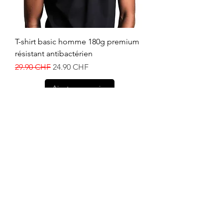
T-shirt basic homme 180g premium
résistant antibactérien
Prix original
Prix promotionnel
29.90 CHF
24.90 CHF
Ajouter au panier