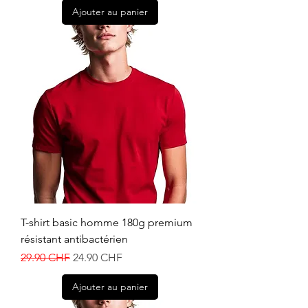
Ajouter au panier
T-shirt basic homme 180g premium
résistant antibactérien
Prix original
Prix promotionnel
29.90 CHF
24.90 CHF
Ajouter au panier