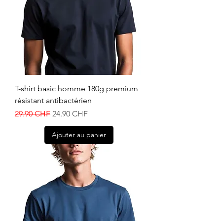
T-shirt basic homme 180g premium
résistant antibactérien
Prix original
Prix promotionnel
29.90 CHF
24.90 CHF
Ajouter au panier