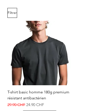
Filtrer
T-shirt basic homme 180g premium
résistant antibactérien
Prix original
Prix promotionnel
29.90 CHF
24.90 CHF