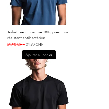
T-shirt basic homme 180g premium
résistant antibactérien
Prix original
Prix promotionnel
29.90 CHF
24.90 CHF
Ajouter au panier