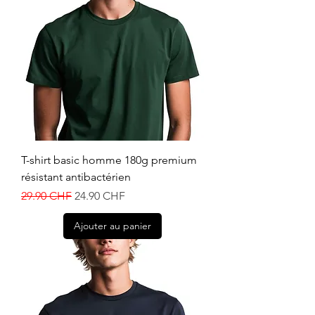
T-shirt basic homme 180g premium
résistant antibactérien
Prix original
Prix promotionnel
29.90 CHF
24.90 CHF
Ajouter au panier