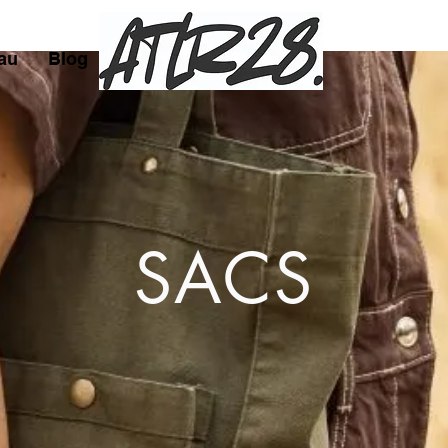
au
Blog
Story
SACS