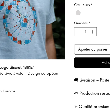
Couleurs
*
Quantité
*
Ajouter au panier
Ache
 Logo discret "BIKE"
 de vivre à vélo – Design européen
🚚 Livraison –
Expédition rapide (3 à 
en Europe
🌱 Production resp
Coton doux et résistan
✨ Qualité premium
Coupe confortable adap