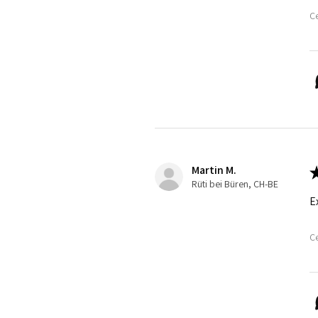
Ce
Martin M.
Rüti bei Büren, CH-BE
E
Ce