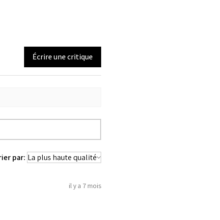
Écrire une critique
rier par:
il y a 7 mois