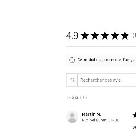
4.9
★
★
★
★
★
16
Ce produit n'a pas encore d'avis, al
1 - 6 sur 16
Martin M.
Rüti bei Büren, CH-BE
W