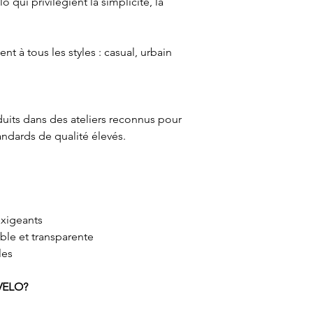
 qui privilégient la simplicité, la
nt à tous les styles : casual, urbain
uits dans des ateliers reconnus pour
standards de qualité élevés.
exigeants
le et transparente
les
 VELO?