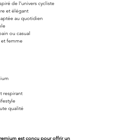
piré de l’univers cycliste
re et élégant
aptée au quotidien
ble
rbain ou casual
 et femme
mium
 respirant
ifestyle
ute qualité
remium est conçu pour offrir un