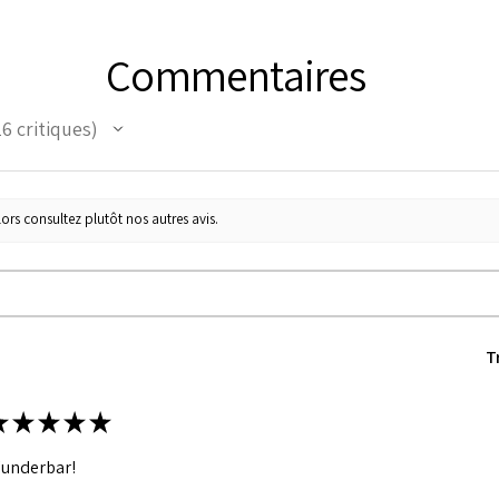
Commentaires
16
critiques
ors consultez plutôt nos autres avis.
T
★
★
★
★
★
underbar!