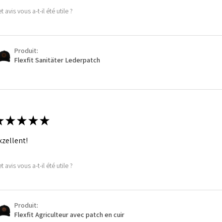
t avis vous a-t-il été utile ?
Produit:
Flexfit Sanitäter Lederpatch
★
★
★
★
★
xzellent!
t avis vous a-t-il été utile ?
Produit:
Flexfit Agriculteur avec patch en cuir