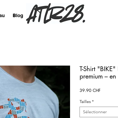
au
Blog
Story
T-Shirt "BIKE
premium – en
Prix
39.90 CHF
Tailles
*
Sélectionner