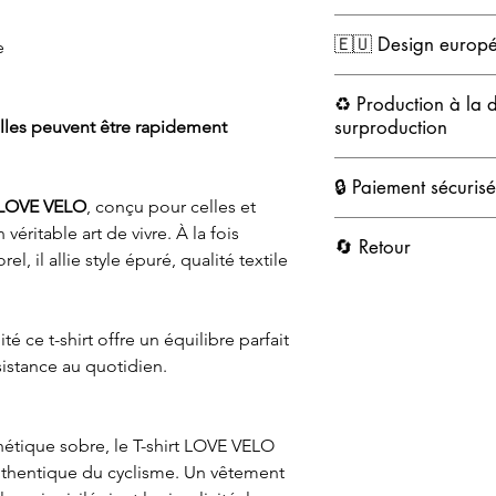
respirant, idéal été c
Matériaux durables et f
durable, conçue pour 
🇪🇺 Design europ
e
Lavage en machine à
3
Laver sur l’envers pour 
Impression artisanale e
Pour préserver la qualit
♻️ Production à la
nous recommandons un s
surproduction
ailles peuvent être rapidement
linge peut être utilisé
Repassage à l’envers,
Certains modèles sont
🔒 Paiement sécurisé
Ne pas repasser direct
d’éviter la surproducti
LOVE VELO
, conçu pour celles et
fabrication plus respon
Paiement simple, rapid
éritable art de vivre. À la fois
Chaque pièce est produ
🔄 Retour
PayPal, Visa, Masterca
, il allie style épuré, qualité textile
qui nous permet de gara
le gaspillage textile.
14 jours pour changer d
Délai estimé pour les 
é ce t-shirt offre un équilibre parfait
sistance au quotidien.
hétique sobre, le T-shirt LOVE VELO
authentique du cyclisme. Un vêtement