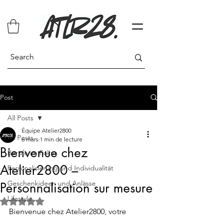
Post
All Posts
Équipe Atelier2800
All Posts
6 mars
1 min de lecture
Bienvenue chez
Berufe im Fokus
Atelier2800 –
Personalisierung und Individualität
Geschenkideen und Anlässe
Personnalisation sur mesure
Lifestyle
Noté NaN étoiles sur 5.
Bienvenue chez Atelier2800, votre 