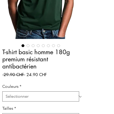
T-shirt basic homme 180g
premium résistant
antibactérien
Prix
Prix
 29.90 CHF 
24.90 CHF
original
promotionnel
Couleurs
*
Tailles
*