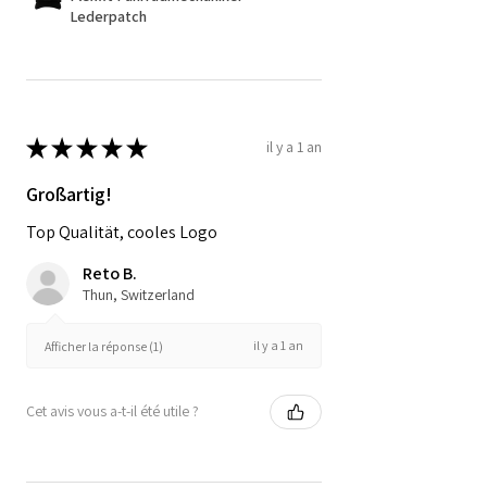
Lederpatch
★
★
★
★
★
il y a 1 an
Großartig!
Top Qualität, cooles Logo
Reto B.
Thun, Switzerland
il y a 1 an
Afficher la réponse (1)
Cet avis vous a-t-il été utile ?