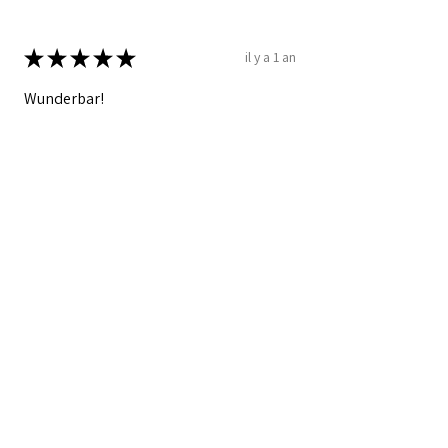
★
★
★
★
★
il y a 1 an
Wunderbar!
Christine W.
Schwerzenbach, ZH
Cet avis vous a-t-il été utile ?
Produit:
Snapback Mécanicien Vélo Patch
en cuir
★
★
★
★
★
il y a 1 an