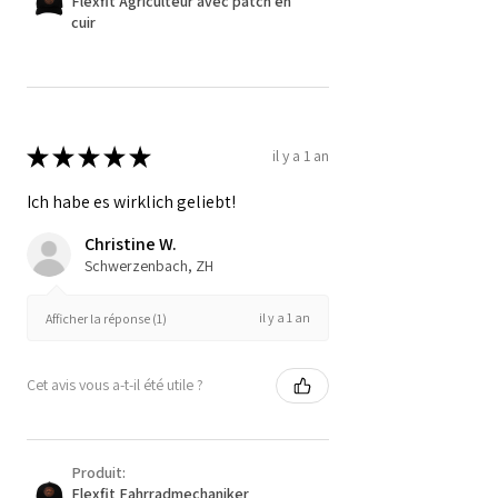
Flexfit Agriculteur avec patch en
cuir
★
★
★
★
★
il y a 1 an
Ich habe es wirklich geliebt!
Christine W.
Schwerzenbach, ZH
il y a 1 an
Afficher la réponse (1)
Cet avis vous a-t-il été utile ?
Produit:
Flexfit Fahrradmechaniker