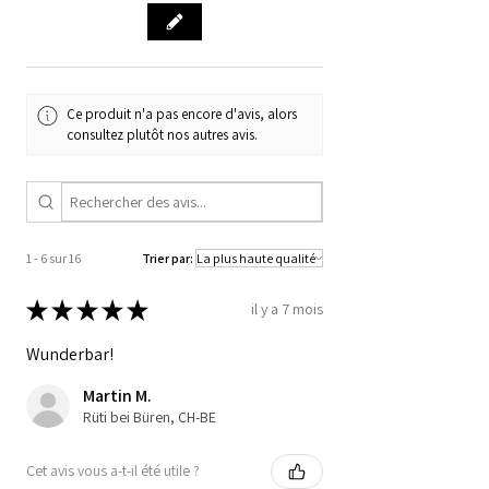
Ce produit n'a pas encore d'avis, alors
consultez plutôt nos autres avis.
1 - 6 sur 16
Trier par:
★
★
★
★
★
il y a 7 mois
Wunderbar!
Martin M.
Rüti bei Büren, CH-BE
Cet avis vous a-t-il été utile ?