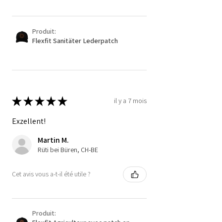
Produit:
Flexfit Sanitäter Lederpatch
★
★
★
★
★
il y a 7 mois
Exzellent!
Martin M.
Rüti bei Büren, CH-BE
Cet avis vous a-t-il été utile ?
Produit: